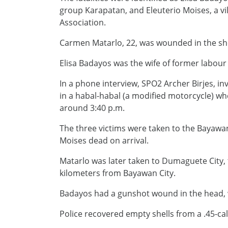
group Karapatan, and Eleuterio Moises, a
Association.
Carmen Matarlo, 22, was wounded in the sho
Elisa Badayos was the wife of former labou
In a phone interview, SPO2 Archer Birjes, in
in a habal-habal (a modified motorcycle) wh
around 3:40 p.m.
The three victims were taken to the Bayaw
Moises dead on arrival.
Matarlo was later taken to Dumaguete City, t
kilometers from Bayawan City.
Badayos had a gunshot wound in the head, w
Police recovered empty shells from a .45-cali