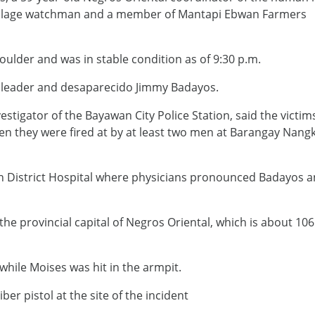
 village watchman and a member of Mantapi Ebwan Farmers
ulder and was in stable condition as of 9:30 p.m.
r leader and desaparecido Jimmy Badayos.
vestigator of the Bayawan City Police Station, said the victi
en they were fired at by at least two men at Barangay Nang
an District Hospital where physicians pronounced Badayos 
he provincial capital of Negros Oriental, which is about 106
hile Moises was hit in the armpit.
ber pistol at the site of the incident