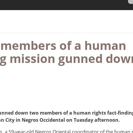
o members of a human
ing mission gunned dow
unned down two members of a human rights fact-findin
 City in Negros Occidental on Tuesday afternoon.
yos, a 59-year-old Negros Oriental coordinator of the human 