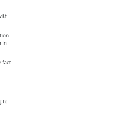
with
tion
 in
 fact-
g to