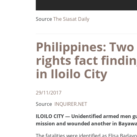
Source
The Siasat Daily
Philippines: Tw
rights fact find
in Iloilo City
29/11/2017
Source
INQUIRER.NET
ILOILO CITY — Unidentified armed men g
mission and wounded another in Bayawan
The fatalities were identified as Elisa Bada