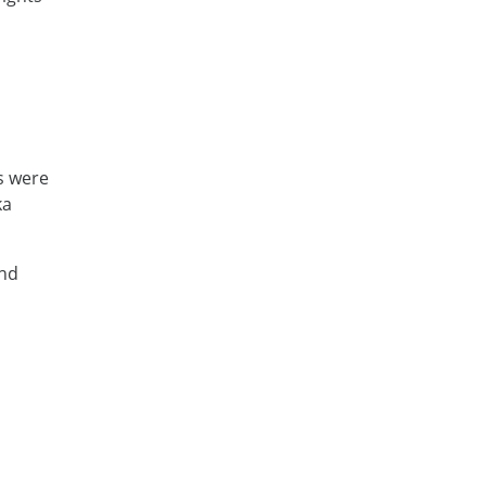
ms were
ka
and