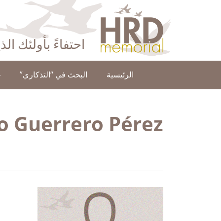
HRD Memorial – العَرَبِيَّة‎‎
احتفاءً بأولئك ال
الرئيسية
البحث في “التذكاري”
ح
o Guerrero Pérez