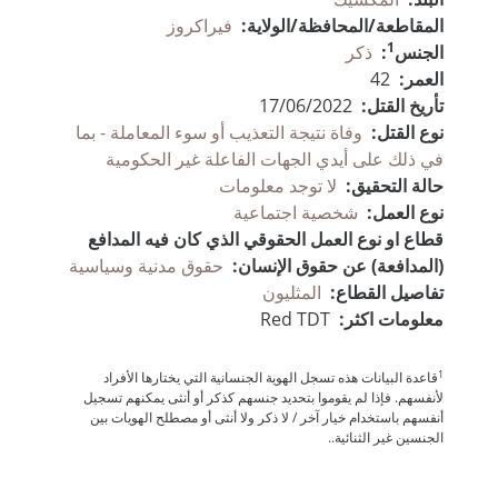
المقاطعة/المحافظة/الولاية:
فيراكروز
1
الجنس
:
ذكر
العمر:
42
تأريخ القتل:
17/06/2022
نوع القتل:
وفاة نتيجة التعذيب أو سوء المعاملة - بما
في ذلك على أيدي الجهات الفاعلة غير الحكومية
حالة التحقيق:
لا توجد معلومات
نوع العمل:
شخصية اجتماعية
قطاع او نوع العمل الحقوقي الذي كان فيه المدافع
(المدافعة) عن حقوق الإنسان:
حقوق مدنية وسياسية
تفاصيل القطاع:
المثليون
معلومات اكثر:
Red TDT
1
قاعدة البيانات هذه تسجل الهوية الجنسانية التي يختارها الأفراد
لأنفسهم. فإذا لم يقوموا بتحديد جنسهم كذكر أو أنثى يمكنهم تسجيل
أنفسهم باستخدام خيار آخر / لا ذكر ولا أنثى أو مصطلح الهويات بين
الجنسين غير الثنائية..