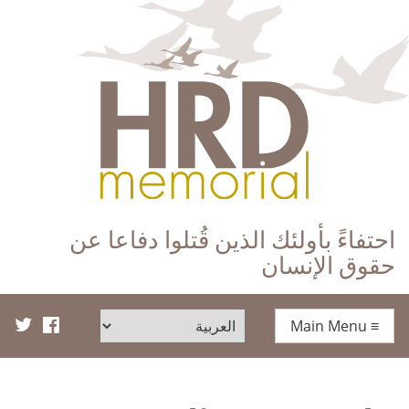
HRD Memorial – العَرَبِيَّة‎‎
احتفاءً بأولئك الذين قُتلوا دفاعا عن
حقوق الإنسان
Main Menu
≡