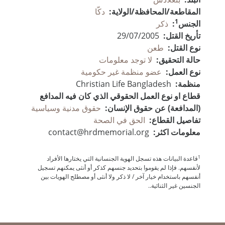
المقاطعة/المحافظة/الولاية:
دكّا
1
الجنس
:
ذكر
تأريخ القتل:
29/07/2005
نوع القتل:
طعن
حالة التحقيق:
لا توجد معلومات
نوع العمل:
عضو منظمة غير حكومية
منظمة:
Christian Life Bangladesh
قطاع او نوع العمل الحقوقي الذي كان فيه المدافع
(المدافعة) عن حقوق الإنسان:
حقوق مدنية وسياسية
تفاصيل القطاع:
الحق في الصحة
معلومات اكثر:
contact@hrdmemorial.org
1
قاعدة البيانات هذه تسجل الهوية الجنسانية التي يختارها الأفراد
لأنفسهم. فإذا لم يقوموا بتحديد جنسهم كذكر أو أنثى يمكنهم تسجيل
أنفسهم باستخدام خيار آخر / لا ذكر ولا أنثى أو مصطلح الهويات بين
الجنسين غير الثنائية..