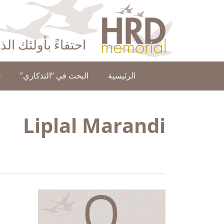
HRD Memorial – العَرَبِيَّة‎‎
احتفاءً بأولئك ال
الرئيسية
البحث في “التذكاري”
ح
Liplal Marandi