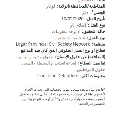
المقاطعة/المحافظة/الولاية:
لوغار
1
الجنس
:
ذكر
تأريخ القتل:
10/02/2020
نوع القتل:
إطلاق نار
حالة التحقيق:
لا توجد معلومات
نوع العمل:
شخصية اجتماعية
منظمة:
Logar Provincial Civil Society Network
قطاع او نوع العمل الحقوقي الذي كان فيه المدافع
(المدافعة) عن حقوق الإنسان:
حقوق مدنية وسياسية
تفاصيل القطاع:
إساءة استخدام السلطة / الفساد
,
حقوق المواطنين
معلومات اكثر:
Front Line Defenders
1
قاعدة البيانات هذه تسجل الهوية الجنسانية التي يختارها الأفراد
لأنفسهم. فإذا لم يقوموا بتحديد جنسهم كذكر أو أنثى يمكنهم تسجيل
أنفسهم باستخدام خيار آخر / لا ذكر ولا أنثى أو مصطلح الهويات بين
الجنسين غير الثنائية..