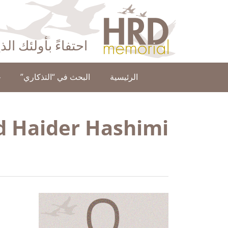
HRD Memorial – العَرَبِيَّة‎‎
احتفاءً بأولئك ال
الرئيسية
البحث في “التذكاري”
ح
d Haider Hashimi