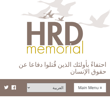
HRD Memorial – العَرَبِيَّة‎‎
احتفاءً بأولئك الذين قُتلوا دفاعا عن
حقوق الإنسان
Main Menu
≡