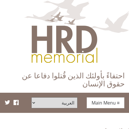
HRD Memorial – العَرَبِيَّة‎‎
احتفاءً بأولئك الذين قُتلوا دفاعا عن
حقوق الإنسان
Main Menu
≡