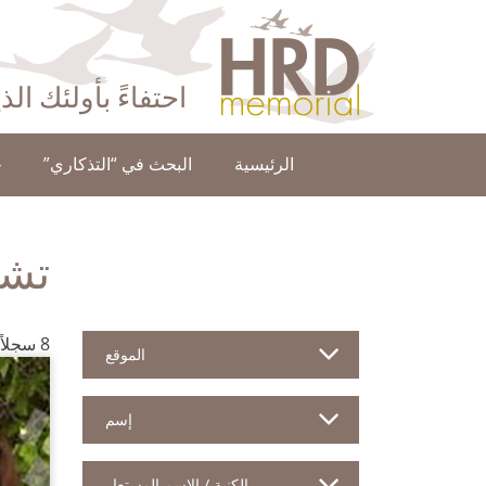
HRD Memorial – العَرَبِيَّة‎‎
احتفاءً بأولئك ال
الرئيسية
البحث في “التذكاري”
ح
تشو
8 سجلاً للمدافعين
الموقع
إسم
الكنية / الإسم المستعار