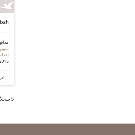
abah
مدافع
سوريا
إعدام
2016
عر
5 سجلاً للمدافعين