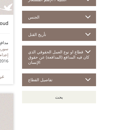
الجنس
oud
تأريخ القتل
مدافع
سوريا
قطاع او نوع العمل الحقوقي الذي
إعدام
كان فيه المدافع (المدافعة) عن حقوق
2016
الإنسان
عر
تفاصيل القطاع
بحث