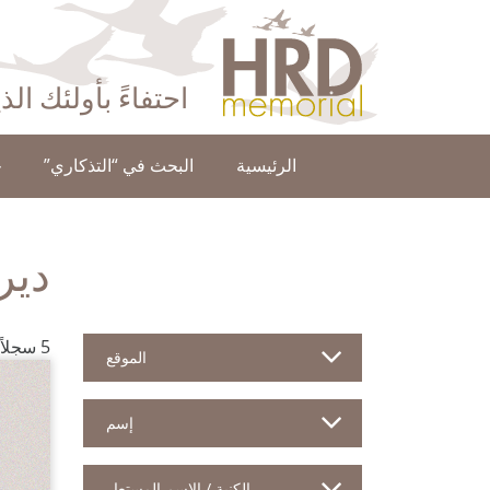
HRD Memorial – العَرَبِيَّة‎‎
احتفاءً بأولئك ال
الرئيسية
البحث في “التذكاري”
ح
دير
5 سجلاً للمدافعين
الموقع
إسم
الكنية / الإسم المستعار