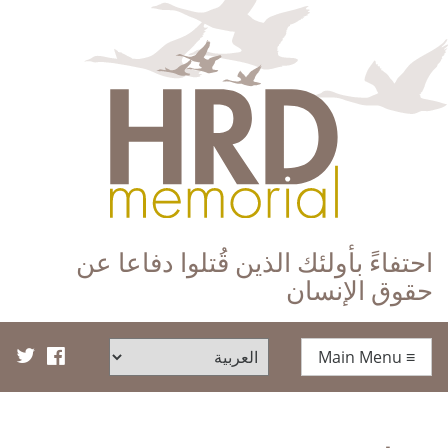
HRD Memorial – العَرَبِيَّة‎‎
احتفاءً بأولئك الذين قُتلوا دفاعا عن
حقوق الإنسان
Main Menu
≡