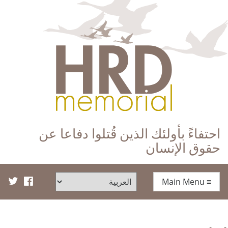
HRD Memorial – العَرَبِيَّة‎‎
احتفاءً بأولئك الذين قُتلوا دفاعا عن
حقوق الإنسان
Main Menu
≡