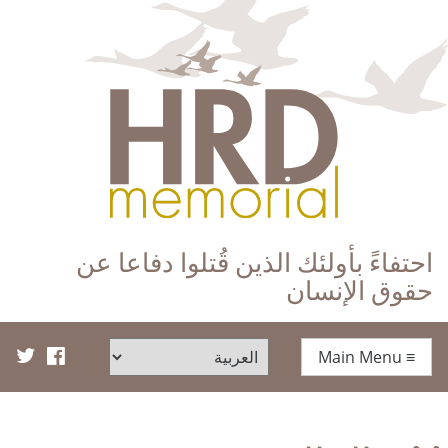
HRD Memorial – العَرَبِيَّة‎‎
احتفاءً بأولئك الذين قُتلوا دفاعا عن
حقوق الإنسان
Main Menu
≡