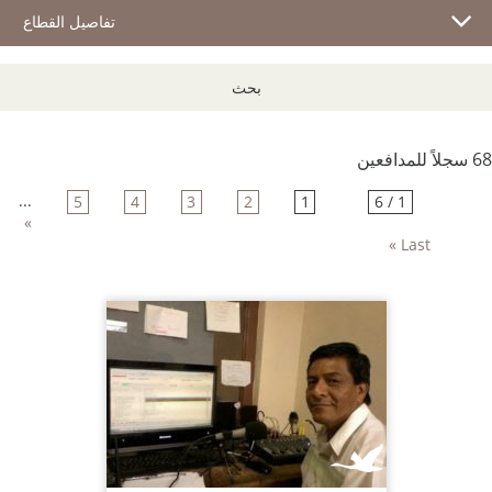
تفاصيل القطاع
بحث
68 سجلاً للمدافعين
...
5
4
3
2
1
1 / 6
»
Last »