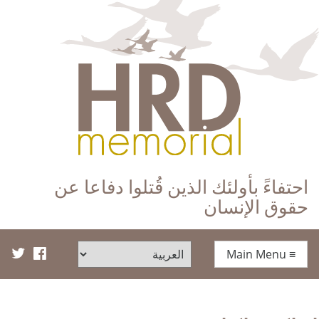
HRD Memorial – العَرَبِيَّة‎‎
احتفاءً بأولئك الذين قُتلوا دفاعا عن
حقوق الإنسان
Main Menu
≡