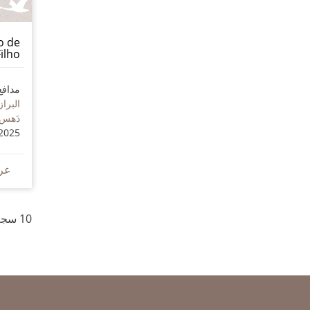
o de
ilho
مدافع
البراز
دَهس
2025
عر
10 سجلاً للمدافعين