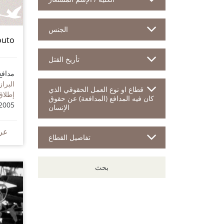
الجنس
outo
تأريخ القتل
مدافع
البراز
قطاع او نوع العمل الحقوقي الذي
إطلاق
كان فيه المدافع (المدافعة) عن حقوق
2005
الإنسان
عر
تفاصيل القطاع
بحث