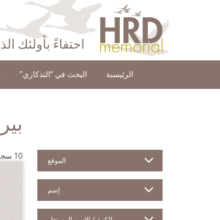
HRD Memorial – العَرَبِيَّة‎‎
احتفاءً بأولئك ال
الرئيسية
البحث في “التذكاري”
ح
بير
10 سجلاً للمدافعين
الموقع
إسم
الكنية / الإسم المستعار