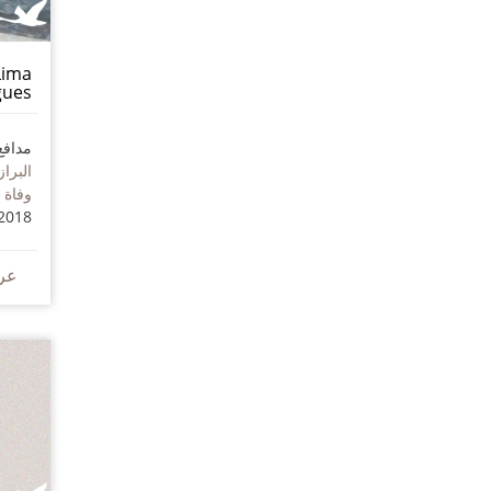
Lima
gues
مدافع
البراز
2018
عر