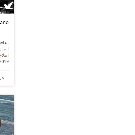
iano
مدافع
البراز
إطلاق
2019
عر