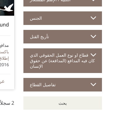
الجنس
Lund
تأريخ القتل
مدافع
باكست
قطاع او نوع العمل الحقوقي الذي
إطلاق
كان فيه المدافع (المدافعة) عن حقوق
2016
الإنسان
عر
تفاصيل القطاع
2 سجلاً للمدافعين
بحث