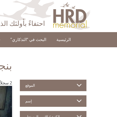
HRD Memorial – العَرَبِيَّة‎‎
احتفاءً بأولئك ال
الرئيسية
البحث في “التذكاري”
ح
بنج
2 سجلاً للمدافعين
الموقع
إسم
الكنية / الإسم المستعار