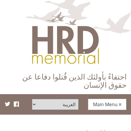
HRD Memorial – العَرَبِيَّة‎‎
احتفاءً بأولئك الذين قُتلوا دفاعا عن
حقوق الإنسان
Main Menu
≡