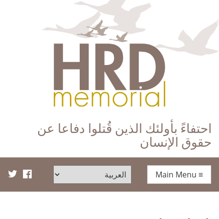
HRD Memorial – العَرَبِيَّة‎‎
احتفاءً بأولئك الذين قُتلوا دفاعا عن
حقوق الإنسان
Main Menu
≡