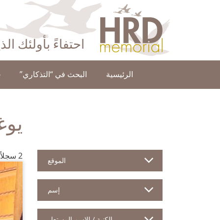
HRD Memorial – العَرَبِيَّة‎‎
احتفاءً بأولئك ال
الرئيسية
البحث في “التذكاري”
ح
يوغ
2 سجلاً للمدافعين
الموقع
إسم
الكنية / الإسم المستعار