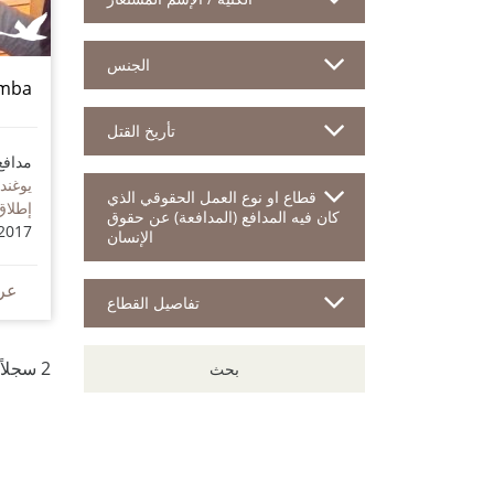
الجنس
umba
تأريخ القتل
مدافع
يوغندا
قطاع او نوع العمل الحقوقي الذي
إطلاق
كان فيه المدافع (المدافعة) عن حقوق
2017
الإنسان
عر
تفاصيل القطاع
2 سجلاً للمدافعين
بحث