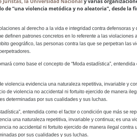
Juristas, la Universidad Nacional
y varias organizacione
do de “una violencia metódica y no aleatoria”, desde la f
olaciones al derecho a la vida e integridad contra defensoras 
me definen patrones concretos en lo referente a las violaciones 
bito geográfico, las personas contra las que se perpetran las v
 perpetradores.
tomará como base el concepto de “Moda estadística”, entendida 
 violencia evidencia una naturaleza repetitiva, invariable y co
cio de violencia no accidental ni fortuito ejercido de manera ile
nes determinadas por sus
cualidades y sus luchas.
dística”, entendida como el factor o condición que más se rep
ncia una naturaleza repetitiva, invariable y continua; es una v
encia no accidental ni fortuito ejercido de manera ilegal contra 
minadas por sus cualidades y sus luchas.