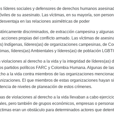
 los líderes sociales y defensores de derechos humanos asesina
óviles de su asesinato. Las víctimas, en su mayoría, son person
esventaja en las relaciones asimétricas de poder
stóricamente discriminados, de extracción campesina y algunas 
s acciones propias del conflicto armado. Las víctimas de asesin
(as) Indígenas, líderes(as) de organizaciones campesinas, de C
ctimas, líderes(as) Ambientales y líderes(as) de población LGBTI
iolaciones al derecho a la vida y la integridad de líderes(as) 
e los partidos políticos FARC y Colombia Humana. Algunas de la
erecho a la vida contra miembros de las organizaciones menciona
ganizaciones. El que miembros de estas organizaciones hayan si
stencia de niveles de planeación de estos crímenes.
imas de violaciones al derecho a la vida llevaban a cabo ejerci
gales, pero también de grupos económicos, empresas o personas
víctimas eran un obstáculo para determinados actores que deten