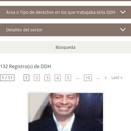
Área o Tipo de derechos en los que trabajaba el/la DDH
Detalles del sector
Búsqueda
132 Registro(s) de DDH
...
...
»
Last »
1 / 11
1
2
3
4
5
10