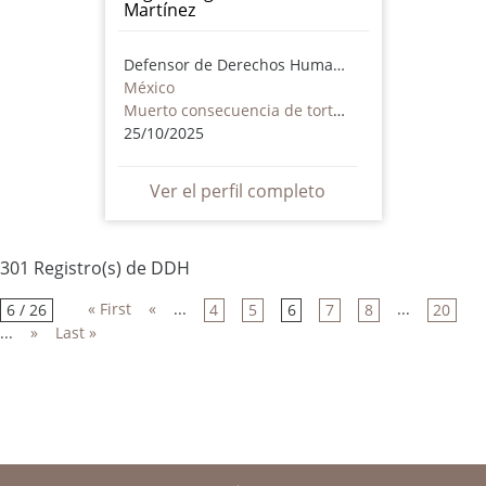
Martínez
Defensor de Derechos Humanos
México
Muerto consecuencia de torturas o maltrato - incluye actores no estatales
25/10/2025
Ver el perfil completo
301 Registro(s) de DDH
« First
«
...
...
6 / 26
4
5
6
7
8
20
...
»
Last »