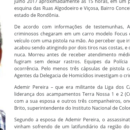
julho 2017
aproximadamente às 15 horas,
em um po
esquina das Ruas Algodoeiro e Viçosa, Bairro Concei
estado de Rondônia.
De acordo com informações de testemunhas, Ad
criminosos chegaram em um carro modelo Focus de
veículo com uma pistola na mão. Ao perceber que ir
acabou sendo atingindo por dois tiros nas costas,
e 
nuca.
Morreu antes de receber atendimento méd
fugiram sem deixar rastros.
Equipes da Polícia
ocorrência.
Pelo menos três cápsulas de pistola c
Agentes da Delegacia de Homicídios investigam o cr
Ademir Pereira – que era militante da Liga do
liderança dos acampamentos Terra Nossa 1 e 2 (C
com a sua esposa e outros três companheiros, on
Brito, superintendente do Instituto Nacional de Colo
Segundo a esposa de Ademir Pereira, o assassina
vinham sofrendo de um latifundiário da região do