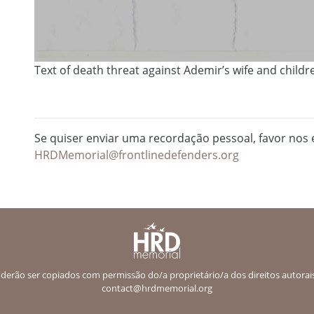
Text of death threat against Ademir’s wife and childr
Se quiser enviar uma recordação pessoal, favor nos e
HRDMemorial@frontlinedefenders.org
erão ser copiados com permissão do/a proprietário/a dos direitos autorais.
contact@hrdmemorial.org