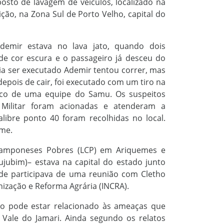
sto de lavagem de veículos, localizado na
ção, na Zona Sul de Porto Velho, capital do
emir estava no lava jato, quando dois
 cor escura e o passageiro já desceu do
ia ser executado Ademir tentou correr, mas
depois de cair, foi executado com um tiro na
ico de uma equipe do Samu.
Os suspeitos
 Militar foram acionadas e atenderam a
alibre ponto 40 foram recolhidas no local.
ime.
s Camponeses Pobres (LCP) em Ariquemes
e
ujubim)
– estava na capital do estado junto
de participava de uma reunião com Cletho
nização e Reforma Agrária (INCRA).
to pode estar relacionado às ameaças que
 Vale do Jamari.
Ainda segundo os relatos