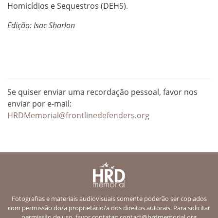
Homicídios e Sequestros (DEHS).
Edição: Isac Sharlon
Se quiser enviar uma recordação pessoal, favor nos
enviar por e-mail:
HRDMemorial@frontlinedefenders.org
Fotografias e materiais audiovisuais somente poderão ser copiados
com permissão do/a proprietário/a dos direitos autorais. Para solicitar
permissão de uso, favor contatar:
contact@hrdmemorial.org