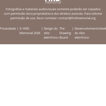
Fotografias e materiais audiovisuais somente poderão ser copiados
com permissão do/a proprietário/a dos direitos autorais. Para solicitar
permissão de uso, favor contatar:
contact@hrdmemorial.org
Privacidade
© HRD
Design do
The
Desenvolvimento
iSee
Memorial 2026
sítio
Drawing
do sítio
eletrônico:
Board
eletrônico: