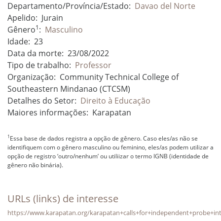
Departamento/Província/Estado:
Davao del Norte
Apelido:
Jurain
1
Gênero
:
Masculino
Idade:
23
Data da morte:
23/08/2022
Tipo de trabalho:
Professor
Organização:
Community Technical College of
Southeastern Mindanao (CTCSM)
Detalhes do Setor:
Direito à Educação
Maiores informações:
Karapatan
1
Essa base de dados registra a opção de gênero. Caso eles/as não se
identifiquem com o gênero masculino ou feminino, eles/as podem utilizar a
opção de registro ‘outro/nenhum’ ou utiliizar o termo IGNB (identidade de
gênero não binária).
URLs (links) de interesse
https://www.karapatan.org/karapatan+calls+for+independent+probe+