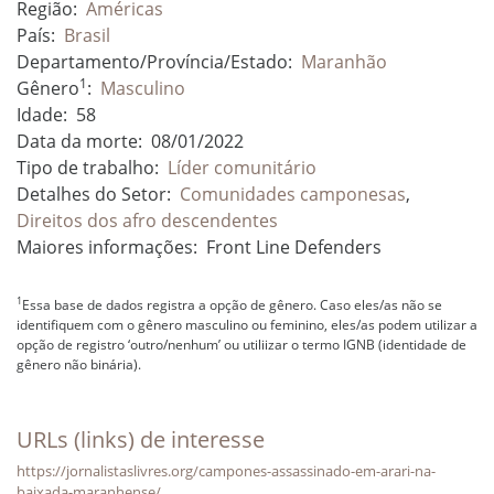
Região:
Américas
País:
Brasil
Departamento/Província/Estado:
Maranhão
1
Gênero
:
Masculino
Idade:
58
Data da morte:
08/01/2022
Tipo de trabalho:
Líder comunitário
Detalhes do Setor:
Comunidades camponesas
,
Direitos dos afro descendentes
Maiores informações:
Front Line Defenders
1
Essa base de dados registra a opção de gênero. Caso eles/as não se
identifiquem com o gênero masculino ou feminino, eles/as podem utilizar a
opção de registro ‘outro/nenhum’ ou utiliizar o termo IGNB (identidade de
gênero não binária).
URLs (links) de interesse
https://jornalistaslivres.org/campones-assassinado-em-arari-na-
baixada-maranhense/