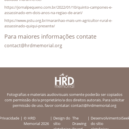
https://jornalpequeno.com.br/2022/01/10/quinto-campones-e-
assassinado-em-dois-anos-na-regiao-de-arari/
https://www.pstu.org.br/maranhao-mais-um-agricultor-rural-e-
assassinado-quiqui-presente/
Para maiores informações contate
contact@hrdmemorial.org
Fotografias e materiais audiovisuais somente poderão ser copiados
com permissão do/a proprietário/a dos direitos autorais. Para solicitar
permissão de uso, favor contatar:
contact@hrdmemorial.org
Privacidade
© HRD
Design do
The
Desenvolvimento
iSee
Memorial 2026
sítio
Drawing
do sítio