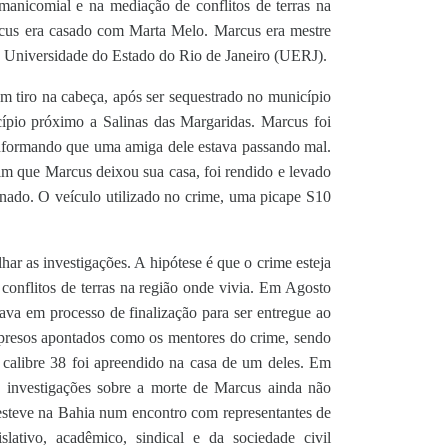
anicomial e na mediação de conflitos de terras na
cus era casado com Marta Melo. Marcus era mestre
 Universidade do Estado do Rio de Janeiro (UERJ).
m tiro na cabeça, após ser sequestrado no município
ípio próximo a Salinas das Margaridas. Marcus foi
informando que uma amiga dele estava passando mal.
im que Marcus deixou sua casa, foi rendido e levado
inado. O veículo utilizado no crime, uma picape S10
har as investigações. A hipótese é que o crime esteja
onflitos de terras na região onde vivia. Em Agosto
stava em processo de finalização para ser entregue ao
presos apontados como os mentores do crime, sendo
calibre 38 foi apreendido na casa de um deles. Em
s investigações sobre a morte de Marcus ainda não
steve na Bahia num encontro com representantes de
islativo, acadêmico, sindical e da sociedade civil