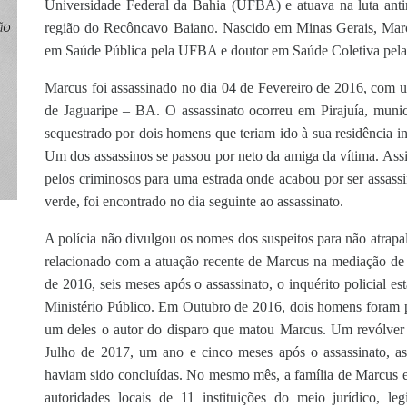
Universidade Federal da Bahia (UFBA) e atuava na luta antim
região do Recôncavo Baiano. Nascido em Minas Gerais, Mar
em Saúde Pública pela UFBA e doutor em Saúde Coletiva pela
Marcus foi assassinado no dia 04 de Fevereiro de 2016, com u
de Jaguaripe – BA. O assassinato ocorreu em Pirajuía, munic
sequestrado por dois homens que teriam ido à sua residência 
Um dos assassinos se passou por neto da amiga da vítima. Ass
pelos criminosos para uma estrada onde acabou por ser assass
verde, foi encontrado no dia seguinte ao assassinato.
A polícia não divulgou os nomes dos suspeitos para não atrapal
relacionado com a atuação recente de Marcus na mediação de c
de 2016, seis meses após o assassinato, o inquérito policial e
Ministério Público. Em Outubro de 2016, dois homens foram 
um deles o autor do disparo que matou Marcus. Um revólver 
Julho de 2017, um ano e cinco meses após o assassinato, a
haviam sido concluídas. No mesmo mês, a família de Marcus e
autoridades locais de 11 instituições do meio jurídico, leg