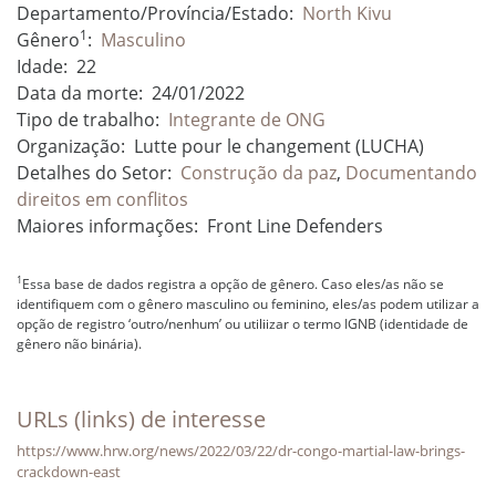
Departamento/Província/Estado:
North Kivu
1
Gênero
:
Masculino
Idade:
22
Data da morte:
24/01/2022
Tipo de trabalho:
Integrante de ONG
Organização:
Lutte pour le changement (LUCHA)
Detalhes do Setor:
Construção da paz
,
Documentando
direitos em conflitos
Maiores informações:
Front Line Defenders
1
Essa base de dados registra a opção de gênero. Caso eles/as não se
identifiquem com o gênero masculino ou feminino, eles/as podem utilizar a
opção de registro ‘outro/nenhum’ ou utiliizar o termo IGNB (identidade de
gênero não binária).
URLs (links) de interesse
https://www.hrw.org/news/2022/03/22/dr-congo-martial-law-brings-
crackdown-east