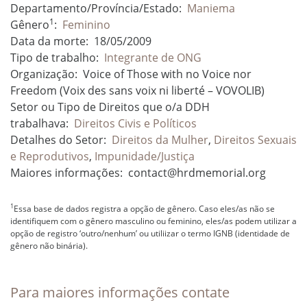
Departamento/Província/Estado:
Maniema
1
Gênero
:
Feminino
Data da morte:
18/05/2009
Tipo de trabalho:
Integrante de ONG
Organização:
Voice of Those with no Voice nor
Freedom (Voix des sans voix ni liberté – VOVOLIB)
Setor ou Tipo de Direitos que o/a DDH
trabalhava:
Direitos Civis e Políticos
Detalhes do Setor:
Direitos da Mulher
,
Direitos Sexuais
e Reprodutivos
,
Impunidade/Justiça
Maiores informações:
contact@hrdmemorial.org
1
Essa base de dados registra a opção de gênero. Caso eles/as não se
identifiquem com o gênero masculino ou feminino, eles/as podem utilizar a
opção de registro ‘outro/nenhum’ ou utiliizar o termo IGNB (identidade de
gênero não binária).
Para maiores informações contate