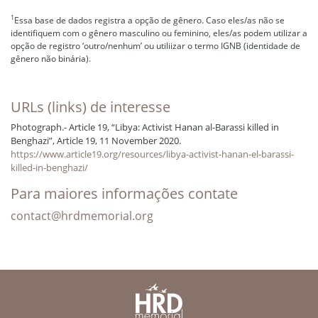
1
Essa base de dados registra a opção de gênero. Caso eles/as não se
identifiquem com o gênero masculino ou feminino, eles/as podem utilizar a
opção de registro ‘outro/nenhum’ ou utiliizar o termo IGNB (identidade de
gênero não binária).
URLs (links) de interesse
Photograph.- Article 19, “Libya: Activist Hanan al-Barassi killed in
Benghazi”, Article 19, 11 November 2020.
https://www.article19.org/resources/libya-activist-hanan-el-barassi-
killed-in-benghazi/
Para maiores informações contate
contact@hrdmemorial.org