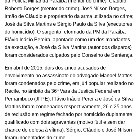
da Polícia Militar da Paraíba (mentor do crime); Cláudio
Roberto Borges (mentor do crime), José Nílson Borges,
irmão de Cláudio e proprietário da arma utilizada no crime;
José da Silva Martins e Sérgio Paulo da Silva (executores
do homicídio). O sargento reformado da PM da Paraíba
Flávio Inácio Pereira, apontado como um dos mandantes
da execução, e José da Silva Martins (autor dos disparos)
foram considerados culpados pelo Conselho de Sentença.
Em abril de 2015, dois dos cinco acusados de
envolvimento no assassinato do advogado Manoel Mattos
foram condenados pelo crime, em júri popular realizado no
Recife, no âmbito da 36ª Vara da Justiça Federal em
Pernambuco (JFPE). Flávio Inácio Pereira e José da Silva
Martins foram condenados respectivamente, 26 e 25 anos
de reclusão em regime fechado por homicídio duplamente
qualificado com dois agravantes (motivo fútil e sem dar
chance de defesa à vítima). Sérgio, Cláudio e José Nilson
foram inocentados do crime.