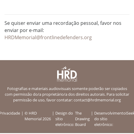
Se quiser enviar uma recordação pessoal, favor nos
enviar por e-mail:
HRDMemorial@frontlinedefenders.org
Fotografias e materiais audiovisuais somente poderão ser copiados
com permissão do/a proprietário/a dos direitos autorais. Para solicitar
permissão de uso, favor contatar:
contact@hrdmemorial.org
Privacidade
© HRD
Design do
The
Desenvolvimento
iSee
Memorial 2026
sítio
Drawing
do sítio
eletrônico:
Board
eletrônico: