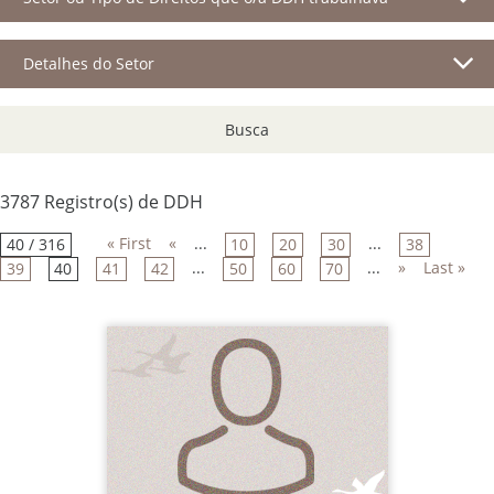
Detalhes do Setor
Busca
3787 Registro(s) de DDH
« First
«
...
...
40 / 316
10
20
30
38
...
...
»
Last »
39
40
41
42
50
60
70