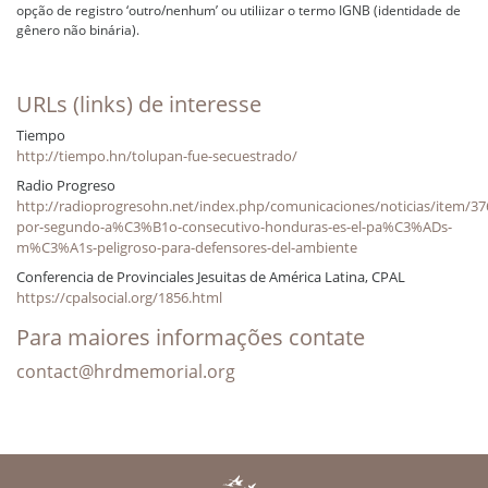
opção de registro ‘outro/nenhum’ ou utiliizar o termo IGNB (identidade de
gênero não binária).
URLs (links) de interesse
Tiempo
http://tiempo.hn/tolupan-fue-secuestrado/
Radio Progreso
http://radioprogresohn.net/index.php/comunicaciones/noticias/item/37
por-segundo-a%C3%B1o-consecutivo-honduras-es-el-pa%C3%ADs-
m%C3%A1s-peligroso-para-defensores-del-ambiente
Conferencia de Provinciales Jesuitas de América Latina, CPAL
https://cpalsocial.org/1856.html
Para maiores informações contate
contact@hrdmemorial.org