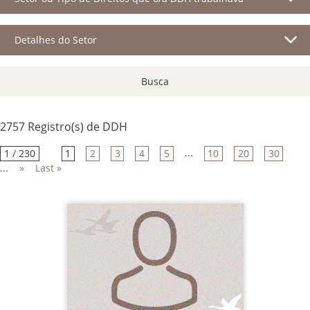
Detalhes do Setor
Busca
2757 Registro(s) de DDH
...
1 / 230
1
2
3
4
5
10
20
30
...
»
Last »