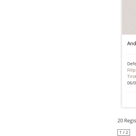
And
Def
Fili
Tiro
06/
20 Regi
1 / 2