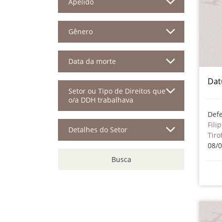
Apelido
Gênero
Data da morte
Dat
Setor ou Tipo de Direitos que
o/a DDH trabalhava
Def
Fili
Detalhes do Setor
Tiro
08/
Busca