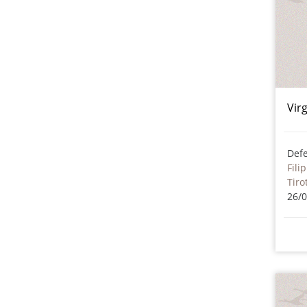
Vir
Def
Fili
Tiro
26/