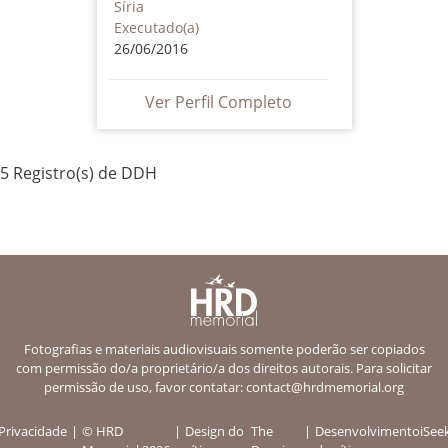
Síria
Executado(a)
26/06/2016
Ver Perfil Completo
5 Registro(s) de DDH
Fotografias e materiais audiovisuais somente poderão ser copiados
com permissão do/a proprietário/a dos direitos autorais. Para solicitar
permissão de uso, favor contatar:
contact@hrdmemorial.org
Privacidade
© HRD
Design do
The
Desenvolvimento
iSee