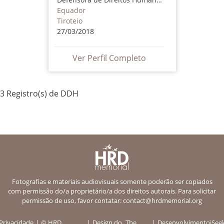
Equador
Tiroteio
27/03/2018
Ver Perfil Completo
3 Registro(s) de DDH
Fotografias e materiais audiovisuais somente poderão ser copiados
com permissão do/a proprietário/a dos direitos autorais. Para solicitar
permissão de uso, favor contatar:
contact@hrdmemorial.org
Privacidade
© HRD
Design do
The
Desenvolvimento
iSee