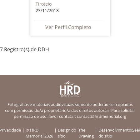
Tiroteio
23/11/2018
Ver Perfil Completo
7 Registro(s) de DDH
Fotografias e materiais audiovisuais somente poderão ser copiados
com permissão do/a proprietário/a dos direitos autorais. Para solicitar
permissão de uso, favor contatar:
contact@hrdmemorial.org
Privacidade
© HRD
Design do
The
Desenvolvimento
iSee
Memorial 2026
sítio
Drawing
do sítio