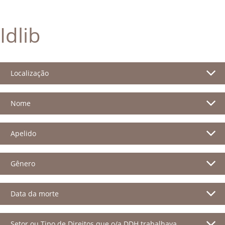
Idlib
Localização
Nome
Apelido
Gênero
Data da morte
Setor ou Tipo de Direitos que o/a DDH trabalhava