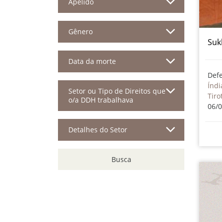
Apelido
Gênero
Suk
Data da morte
Def
Índi
Setor ou Tipo de Direitos que
Tiro
o/a DDH trabalhava
06/
Detalhes do Setor
Busca