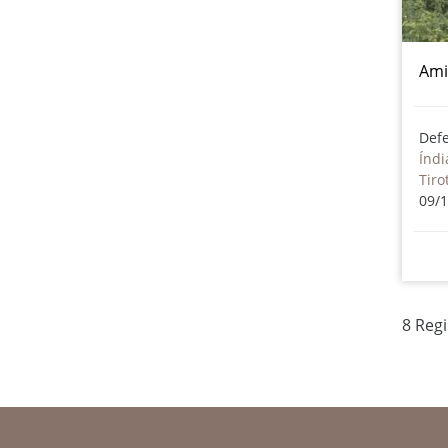
Ami
Def
Índi
Tiro
09/
8 Reg