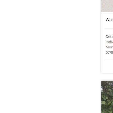
Was
Def
Índi
07/