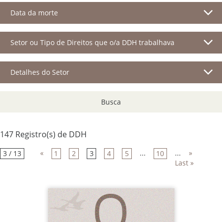
Data da morte
Setor ou Tipo de Direitos que o/a DDH trabalhava
Detalhes do Setor
Busca
147 Registro(s) de DDH
«
...
...
»
3 / 13
1
2
3
4
5
10
Last »