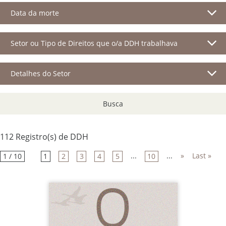
Data da morte
Setor ou Tipo de Direitos que o/a DDH trabalhava
Detalhes do Setor
Busca
112 Registro(s) de DDH
...
...
»
Last »
1 / 10
1
2
3
4
5
10