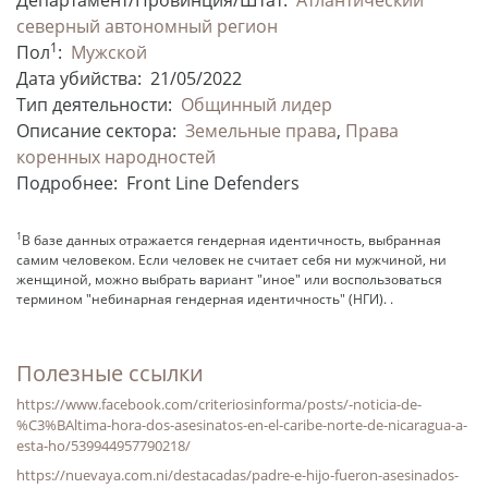
северный автономный регион
1
Пол
:
Мужской
Дата убийства:
21/05/2022
Тип деятельности:
Общинный лидер
Описание сектора:
Земельные права
,
Права
коренных народностей
Подробнее:
Front Line Defenders
1
В базе данных отражается гендерная идентичность, выбранная
самим человеком. Если человек не считает себя ни мужчиной, ни
женщиной, можно выбрать вариант "иное" или воспользоваться
термином "небинарная гендерная идентичность" (НГИ). .
Полезные ссылки
https://www.facebook.com/criteriosinforma/posts/-noticia-de-
%C3%BAltima-hora-dos-asesinatos-en-el-caribe-norte-de-nicaragua-a-
esta-ho/539944957790218/
https://nuevaya.com.ni/destacadas/padre-e-hijo-fueron-asesinados-