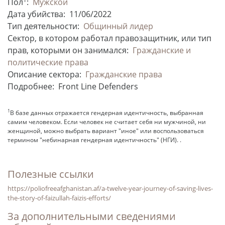
Пол
:
Мужской
Дата убийства:
11/06/2022
Тип деятельности:
Общинный лидер
Сектор, в котором работал правозащитник, или тип
прав, которыми он занимался:
Гражданские и
политические права
Описание сектора:
Гражданские права
Подробнее:
Front Line Defenders
1
В базе данных отражается гендерная идентичность, выбранная
самим человеком. Если человек не считает себя ни мужчиной, ни
женщиной, можно выбрать вариант "иное" или воспользоваться
термином "небинарная гендерная идентичность" (НГИ). .
Полезные ссылки
https://poliofreeafghanistan.af/a-twelve-year-journey-of-saving-lives-
the-story-of-faizullah-faizis-efforts/
За дополнительными сведениями