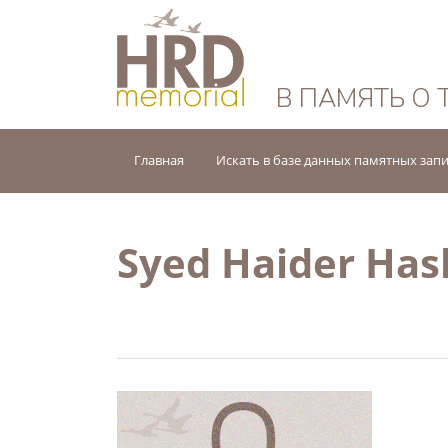
HRD Memorial — 
В ПАМЯТЬ О 
Главная
Искать в базе данных памятных зап
Syed Haider Has