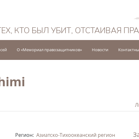
Русский
ТЕХ, КТО БЫЛ УБИТ, ОТСТАИВАЯ ПР
исей
О «Мемориал правозащитников»
Новости
Контактны
himi
Л
З
Регион:
Азиатско-Тихоокеанский регион