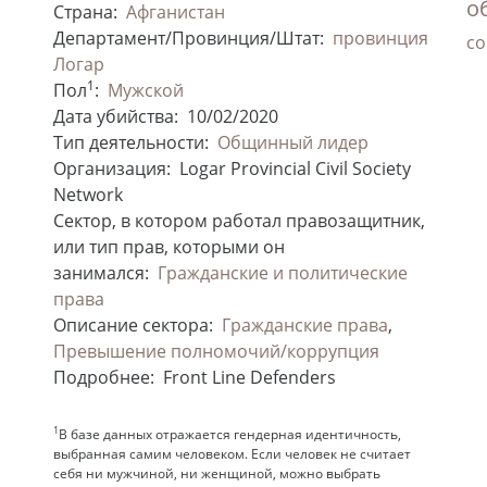
о
Страна:
Афганистан
Департамент/Провинция/Штат:
провинция
co
Логар
1
Пол
:
Мужской
Дата убийства:
10/02/2020
Тип деятельности:
Общинный лидер
Организация:
Logar Provincial Civil Society
Network
Сектор, в котором работал правозащитник,
или тип прав, которыми он
занимался:
Гражданские и политические
права
Описание сектора:
Гражданские права
,
Превышение полномочий/коррупция
Подробнее:
Front Line Defenders
1
В базе данных отражается гендерная идентичность,
выбранная самим человеком. Если человек не считает
себя ни мужчиной, ни женщиной, можно выбрать