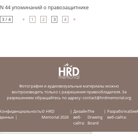
N 44 упоминаний о правозащитнике
«
»
3 / 4
1
2
3
4
Фотографии и аудиовизуальные материалы можно
воспроизводить только с разрешения правообладателя. За
разрешением обращайтесь по адресу:
contact@hrdmemorial.org
Конфиденциальность
© HRD
Дизайн
The
Разработка
iSee
данных
Memorial 2026
веб-
Drawing
веб-сайта:
сайта:
Board