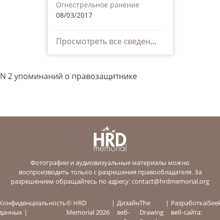
Огнестрельное ранение
08/03/2017
Просмотреть все сведения
N 2 упоминаний о правозащитнике
Фотографии и аудиовизуальные материалы можно
воспроизводить только с разрешения правообладателя. За
разрешением обращайтесь по адресу:
contact@hrdmemorial.org
Конфиденциальность
© HRD
Дизайн
The
Разработка
iSee
данных
Memorial 2026
веб-
Drawing
веб-сайта: