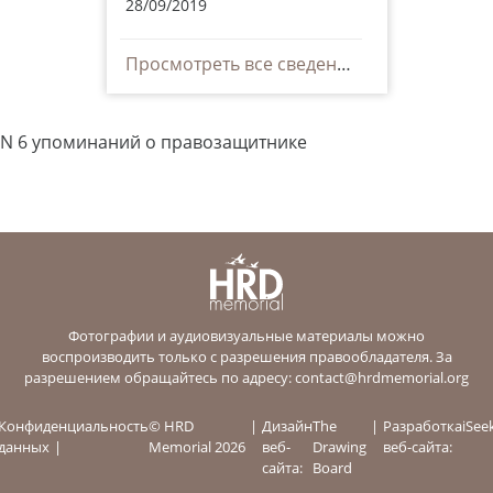
28/09/2019
Просмотреть все сведения
N 6 упоминаний о правозащитнике
Фотографии и аудиовизуальные материалы можно
воспроизводить только с разрешения правообладателя. За
разрешением обращайтесь по адресу:
contact@hrdmemorial.org
Конфиденциальность
© HRD
Дизайн
The
Разработка
iSee
данных
Memorial 2026
веб-
Drawing
веб-сайта:
сайта:
Board