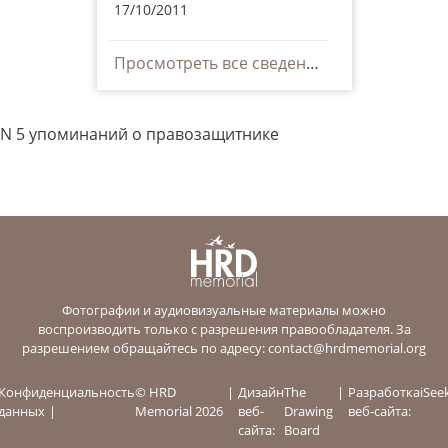
17/10/2011
Просмотреть все сведения
N 5 упоминаний о правозащитнике
Фотографии и аудиовизуальные материалы можно
воспроизводить только с разрешения правообладателя. За
разрешением обращайтесь по адресу:
contact@hrdmemorial.org
Конфиденциальность
© HRD
Дизайн
The
Разработка
iSee
данных
Memorial 2026
веб-
Drawing
веб-сайта:
сайта:
Board