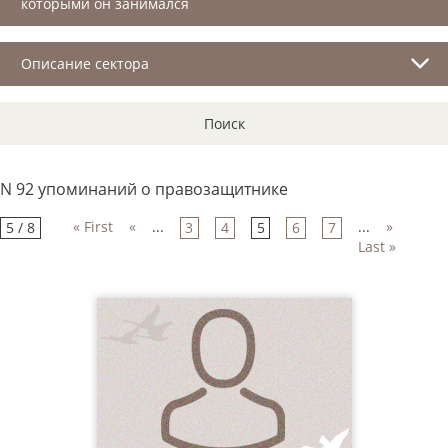
которыми он занимался
Описание сектора
Поиск
N 92 упоминаний о правозащитнике
« First
«
...
...
»
5 / 8
3
4
5
6
7
Last »