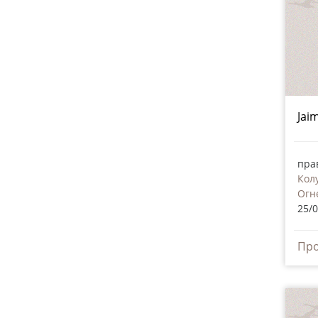
Jai
пра
Кол
Огн
25/