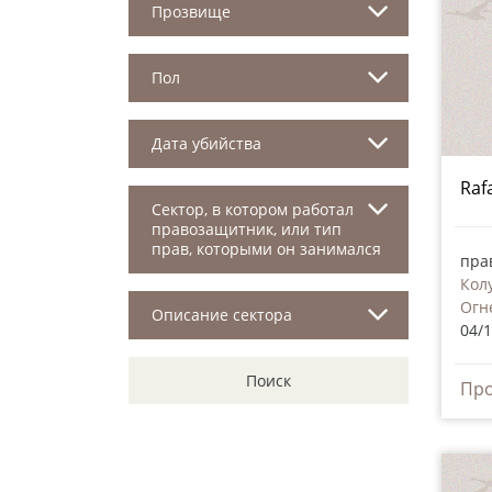
Прозвище
Пол
Дата убийства
Raf
Сектор, в котором работал
правозащитник, или тип
прав, которыми он занимался
пра
Кол
Огн
Описание сектора
04/
Поиск