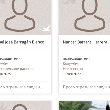
ael José Barragán Blanco
Nancer Barrera Herrera
возащитник
правозащитник
умбия
Колумбия
естрельное ранение
Неизвестно
10/2025
11/09/2022
Просмотреть все сведения