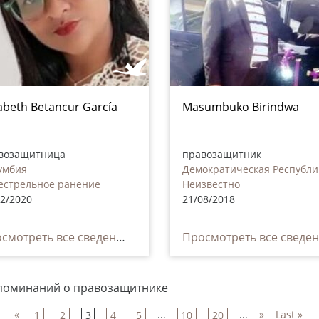
zabeth Betancur García
Masumbuko Birindwa
возащитница
правозащитник
умбия
естрельное ранение
Неизвестно
12/2020
21/08/2018
Просмотреть все сведения
упоминаний о правозащитнике
«
...
...
»
Last »
1
2
3
4
5
10
20