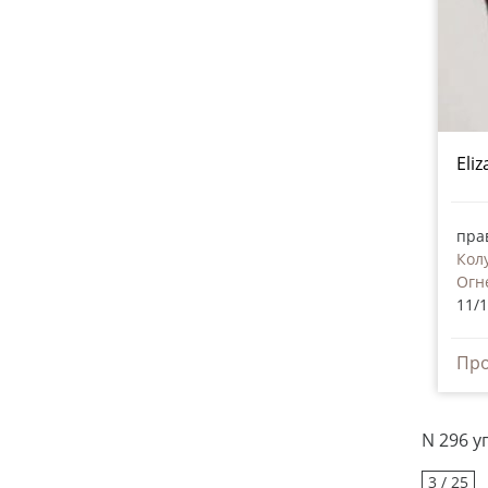
Eli
пра
Кол
Огн
11/
N 296 
3 / 25