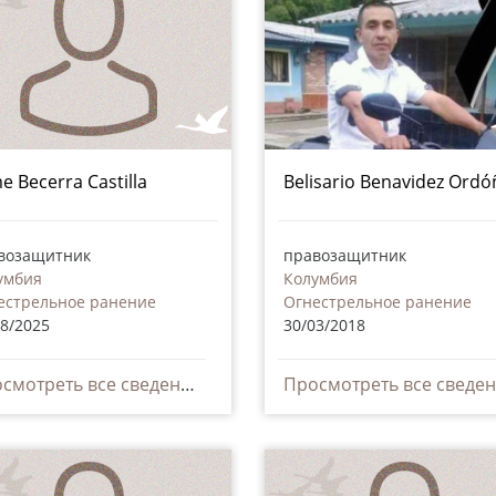
me Becerra Castilla
Belisario Benavidez Ordó
возащитник
правозащитник
умбия
Колумбия
естрельное ранение
Огнестрельное ранение
08/2025
30/03/2018
Просмотреть все сведения