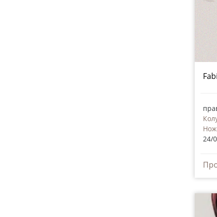
Fab
пра
Кол
Нож
24/