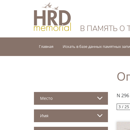
HRD Memorial — 
В ПАМЯТЬ О 
Главная
Искать в базе данных памятных зап
Оп
N 296
Место
3 / 25
Имя