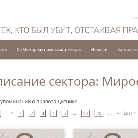
Русский
ТЕХ, КТО БЫЛ УБИТ, ОТСТАИВАЯ ПР
исей
О «Мемориал правозащитников»
Новости
Контактны
исание сектора:
Мирос
 упоминаний о правозащитнике
«
...
...
»
Last »
1
2
3
4
5
10
20