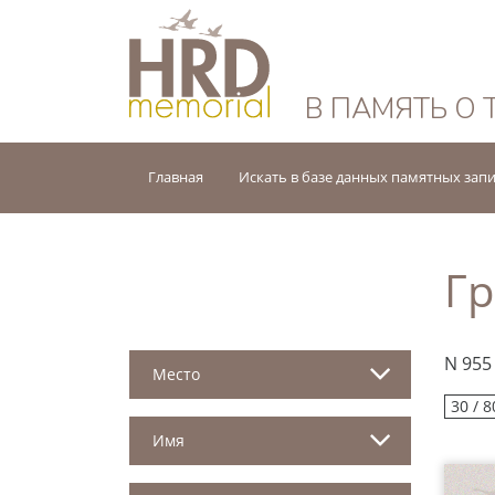
HRD Memorial — 
В ПАМЯТЬ О 
Главная
Искать в базе данных памятных зап
Гр
N 955
Место
30 / 8
Имя