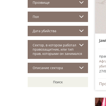
Прозвище
Пол
Дата убийства
Jaw
Сектор, в котором работал
правозащитник, или тип
прав, которыми он занимался
пра
Афг
уби
Описание сектора
27/
Поиск