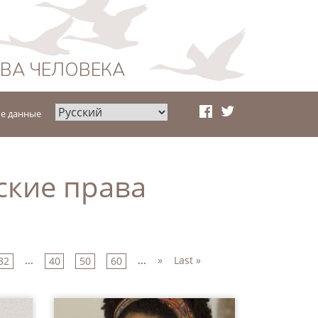
АВА ЧЕЛОВЕКА
е данные
ские права
...
...
»
Last »
32
40
50
60