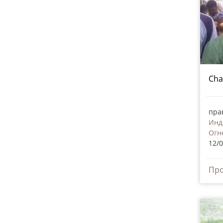
Cha
пра
Инд
Огн
12/