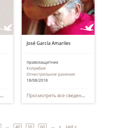
José García Amariles
правозащитник
Колумбия
Огнестрельное ранение
18/08/2018
Просмотреть все сведения
Просмотреть все сведения
...
...
»
Last »
40
50
60