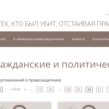
Русский
ТЕХ, КТО БЫЛ УБИТ, ОТСТАИВАЯ ПР
исей
О «Мемориал правозащитников»
Новости
Контактны
ажданские и политиче
 упоминаний о правозащитнике
« First
«
...
...
0
10
20
28
29
30
31