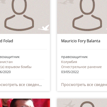
id Folad
Mauricio Fory Balanta
возащитник
правозащитник
анистан
Колумбия
т(а) взрывом бомбы
Огнестрельное ранение
06/2020
03/05/2022
Просмотреть все сведения