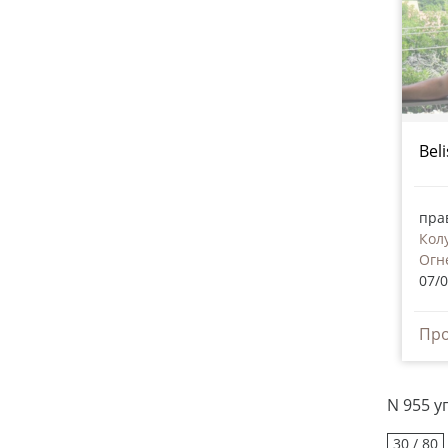
Bel
пра
Кол
Огн
07/
N 955 
30 / 80