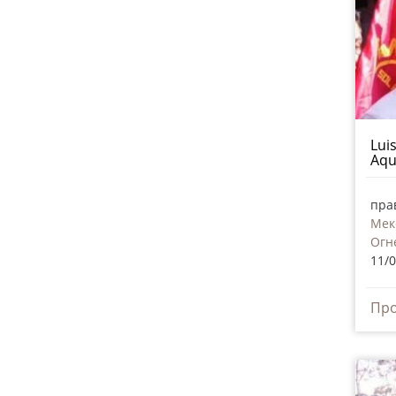
Lui
Aqu
пра
Мек
Огн
11/