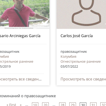
isario Arciniegas García
Carlos José García
возащитник
правозащитник
умбия
Колумбия
естрельное ранение
Огнестрельное ранение
05/2019
03/07/2022
Просмотреть все сведения
упоминаний о правозащитнике
« First
«
...
...
10
20
28
29
30
31
32